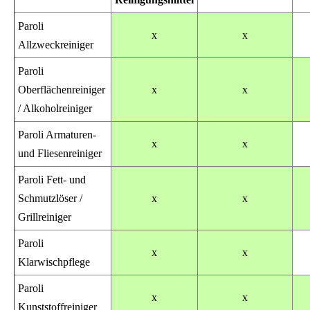
Paroli
x
x
Allzweckreiniger
Paroli
Oberflächenreiniger
x
x
/ Alkoholreiniger
Paroli Armaturen-
x
x
und Fliesenreiniger
Paroli Fett- und
Schmutzlöser /
x
x
Grillreiniger
Paroli
x
x
Klarwischpflege
Paroli
x
x
Kunststoffreiniger