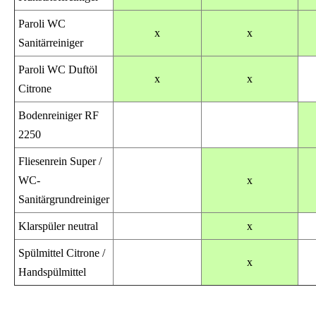
Paroli WC
x
x
Sanitärreiniger
Paroli WC Duftöl
x
x
Citrone
Bodenreiniger RF
2250
Fliesenrein Super /
WC-
x
Sanitärgrundreiniger
Klarspüler neutral
x
Spülmittel Citrone /
x
Handspülmittel